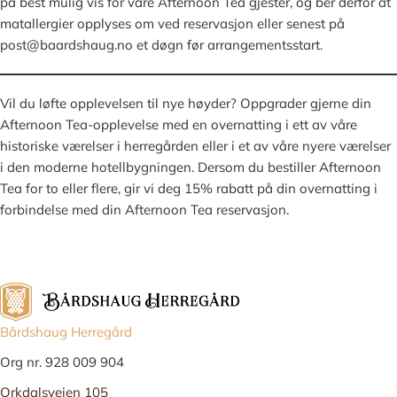
på best mulig vis for våre Afternoon Tea gjester, og ber derfor at
matallergier opplyses om ved reservasjon eller senest på
post@baardshaug.no et døgn før arrangementsstart.
Vil du løfte opplevelsen til nye høyder? Oppgrader gjerne din
Afternoon Tea-opplevelse med en overnatting i ett av våre
historiske værelser i herregården eller i et av våre nyere værelser
i den moderne hotellbygningen. Dersom du bestiller Afternoon
Tea for to eller flere, gir vi deg 15% rabatt på din overnatting i
forbindelse med din Afternoon Tea reservasjon.
Bårdshaug Herregård
Org nr. 928 009 904
Orkdalsveien 105