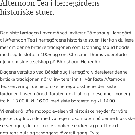
Afternoon Tea i herregårdens
historiske stuer.
Den siste lørdagen i hver måned inviterer Bårdshaug Herregård
til Afternoon Tea i herregårdens historiske stuer. Her kan du lære
mer om denne britiske tradisjonen som Dronning Maud hadde
med seg til slottet i 1905 og som Christian Thams videreførte
gjennom sine teselskap på Bårdshaug Herregård.
Dagens vertskap ved Bårdshaug Herregård viderefører denne
britiske tradisjonen når vi inviterer inn til vår faste Afternoon
Tea-servering i de historiske herregårdsstuene, den siste
lørdagen i hver måned (foruten om i juli og i desember måned)
fra kl. 13.00 til kl. 16.00, med siste bordsetning kl. 14.00.
Vi ønsker å løfte matopplevelsen til historiske høyder for våre
gjester, og tilbyr dermed vår egen lokalmatvri på denne klassiske
serveringen, der de lokale smakene endrer seg i takt med
naturens puls og sesongens råvaretilgang. Fylte