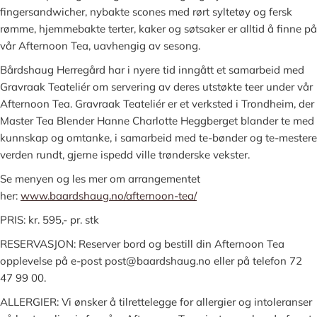
fingersandwicher, nybakte scones med rørt syltetøy og fersk
rømme, hjemmebakte terter, kaker og søtsaker er alltid å finne på
vår Afternoon Tea, uavhengig av sesong.
Bårdshaug Herregård har i nyere tid inngått et samarbeid med
Gravraak Teateliér om servering av deres utstøkte teer under vår
Afternoon Tea. Gravraak Teateliér er et verksted i Trondheim, der
Master Tea Blender Hanne Charlotte Heggberget blander te med
kunnskap og omtanke, i samarbeid med te-bønder og te-mestere
verden rundt, gjerne ispedd ville trønderske vekster.
Se menyen og les mer om arrangementet
her:
www.baardshaug.no/afternoon-tea/
PRIS: kr. 595,- pr. stk
RESERVASJON: Reserver bord og bestill din Afternoon Tea
opplevelse på e-post post@baardshaug.no eller på telefon 72
47 99 00.
ALLERGIER: Vi ønsker å tilrettelegge for allergier og intoleranser