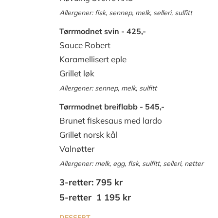
Allergener:
fisk, sennep, melk,
selleri,
sulfitt
Tørrmodnet svin - 425,-
Sauce Robert
Karamellisert eple
Grillet løk
Allergener: s
ennep, melk, sulfitt
Tørrmodnet breiflabb - 545,-
Brunet fiskesaus med lardo
Grillet norsk kål
Valnøtter
Allergener: m
elk,
egg,
fisk, sulfitt,
sell
eri,
nøtter
3-retter: 795 kr
5-retter 1 195 kr
DESSERT