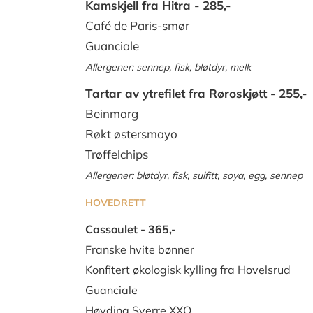
Kamskjell fra Hitra - 285,-
Café de Paris-smør
Guanciale
Allergener: s
ennep, fisk,
bløtdyr,
melk
Tartar av ytrefilet fra Røroskjøtt - 255,-
Beinmarg
Røkt østersmayo
Trøffelchips
Allergener: b
løtdyr, fisk, sulfitt, soya,
egg,
sennep
HOVEDRETT
Cassoulet - 365,-
Franske hvite bønner
Konfitert økologisk kylling fra Hovelsrud
Guanciale
Høvding Sverre XXO