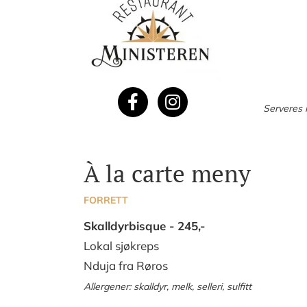
Serveres i
À la carte meny
FORRETT
Skalldyrbisque
- 245,-
Lokal sjøkreps
Nduja fra Røros
Allergener: skalldyr, melk,
selleri,
sulfitt