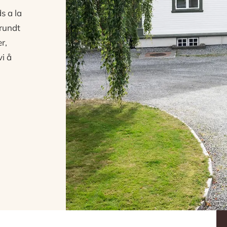
s a la
 rundt
r,
i å