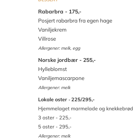
Rabarbra
- 175,-
Posjert rabarbra fra egen hage
Vaniljekrem
Villrose
Allergener: m
elk, egg
Norske jordbær
- 255,-
Hylleblomst
Vaniljemascarpone
Allergener: melk
Lokale oster
225/295
,-
-
Hjemmelaget marmelade og knekkebrød
3 oster - 225,-
5 oster - 295,-
Allergener: melk