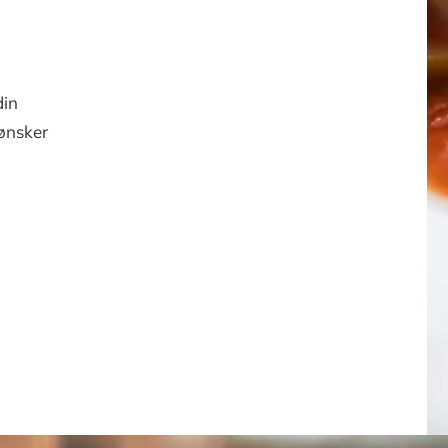
din
 ønsker