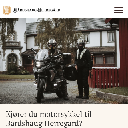
Kjører du motorsykkel til
Bårdshaug Herregård?