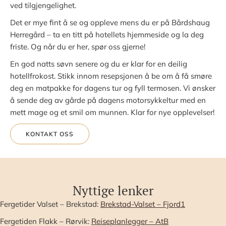
ved tilgjengelighet.
Det er mye fint å se og oppleve mens du er på Bårdshaug
Herregård – ta en titt på hotellets hjemmeside og la deg
friste. Og når du er her, spør oss gjerne!
En god natts søvn senere og du er klar for en deilig
hotellfrokost. Stikk innom resepsjonen å be om å få smøre
deg en matpakke for dagens tur og fyll termosen. Vi ønsker
å sende deg av gårde på dagens motorsykkeltur med en
mett mage og et smil om munnen. Klar for nye opplevelser!
KONTAKT OSS
Nyttige lenker
Fergetider Valset – Brekstad:
Brekstad-Valset – Fjord1
Fergetiden Flakk – Rørvik:
Reiseplanlegger – AtB