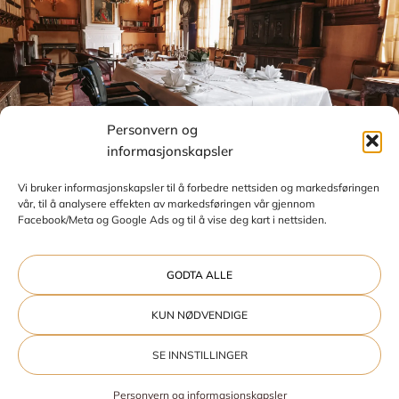
Personvern og
informasjonskapsler
Vi bruker informasjonskapsler til å forbedre nettsiden og markedsføringen
vår, til å analysere effekten av markedsføringen vår gjennom
Facebook/Meta og Google Ads og til å vise deg kart i nettsiden.
GODTA ALLE
Universell utforming - et hotell for
alle
KUN NØDVENDIGE
Bårdshaug Herregård er rullestolvennlig både i
SE INNSTILLINGER
fellesområdene og i restauranten, med trinnfri adkomst.
Den nyere delen av hotellet har heis og ved
Personvern og informasjonskapsler