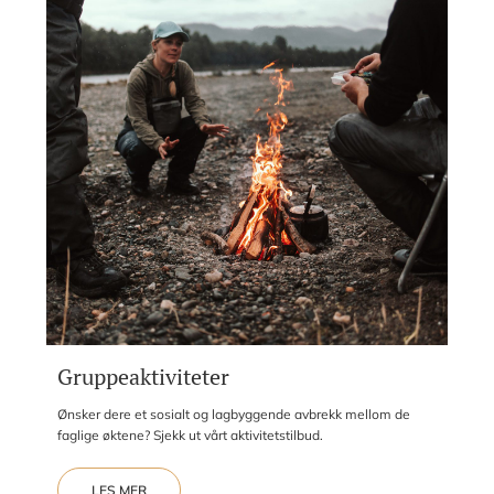
Gruppeaktiviteter
Ønsker dere et sosialt og lagbyggende avbrekk mellom de
faglige øktene? Sjekk ut vårt aktivitetstilbud.
LES MER