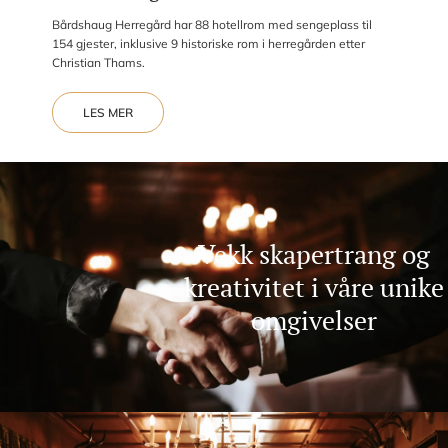
Bårdshaug Herregård har 88 hotellrom med sengeplass til
154 gjester, inklusive 9 historiske rom i herregården etter
Christian Thams.
LES MER
Vekk skapertrang og
kreativitet i våre unike
omgivelser