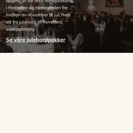
dagen? Vi tar imot firmajulebord
i Festsalen og Herregården fra
midten av november til jul, med
alt fra julelunsj til flerretters
selskapsmeny.
Se våre julebordpakker