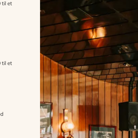
til et
til et
ed