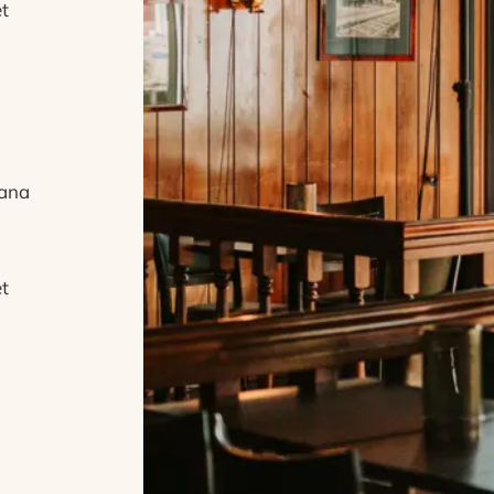
et
hana
et