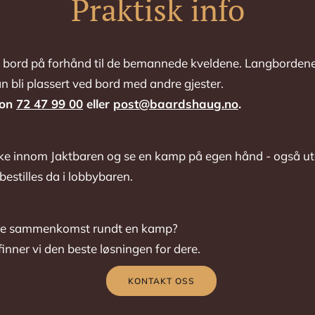
Praktisk info
e bord på forhånd til de bemannede kveldene. Langbordene i
n bli plassert ved bord med andre gjester.
fon
72 47 99 00
eller
post@baardshaug.no
.
stikke innom Jaktbaren og se en kamp på egen hånd - også
estilles da i lobbybaren.
ørre sammenkomst rundt en kamp?
inner vi den beste løsningen for dere.
KONTAKT OSS