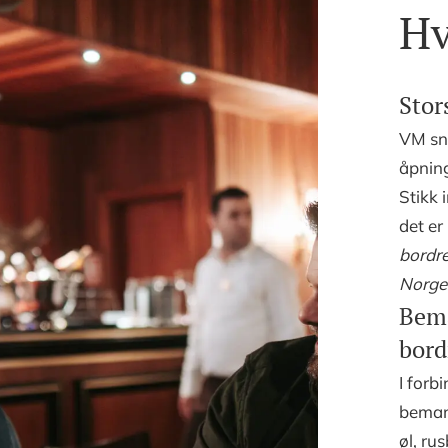
Hv
Stor
VM snu
åpning
Stikk 
det er
bordre
Norge 
Bem
bord
I for
bemann
øl, ru