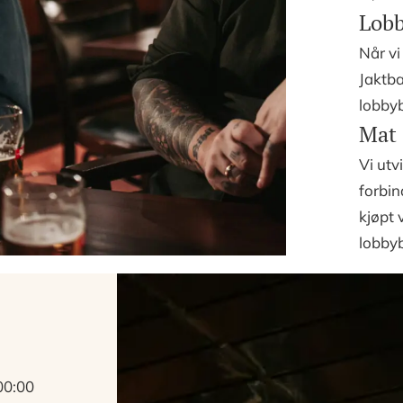
Lobb
Når v
Jaktba
lobbyb
Mat 
Vi utvi
forbin
kjøpt 
lobby
 00:00