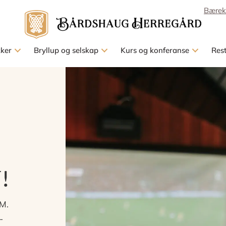
Bærek
kker
Bryllup og selskap
Kurs og konferanse
Res
!
VM.
-