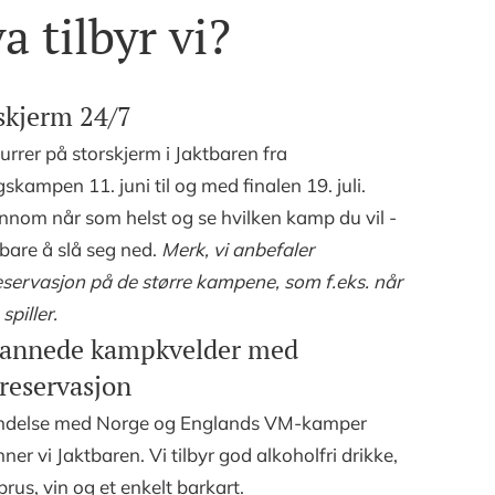
a tilbyr vi?
skjerm 24/7
rrer på storskjerm i Jaktbaren fra
skampen 11. juni til og med finalen 19. juli.
innom når som helst og se hvilken kamp du vil -
 bare å slå seg ned.
Merk, vi anbefaler
servasjon på de større kampene, som f.eks. når
spiller.
annede kampkvelder med
reservasjon
bindelse med Norge og Englands VM-kamper
er vi Jaktbaren. Vi tilbyr god alkoholfri drikke,
sbrus, vin og et enkelt barkart.