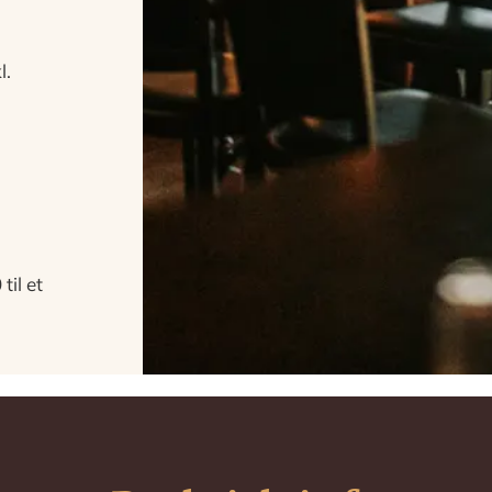
l.
til et