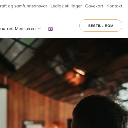
raft og samfunnsansvar
Ledige stillinger
Gavekort
Kontakt
BESTILL ROM
taurant Ministeren