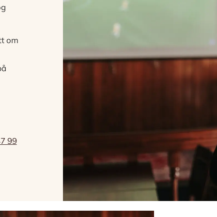
og
tt om
på
47 99