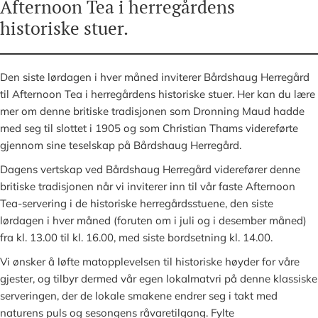
Afternoon Tea i herregårdens
historiske stuer.
Den siste lørdagen i hver måned inviterer Bårdshaug Herregård
til Afternoon Tea i herregårdens historiske stuer. Her kan du lære
mer om denne britiske tradisjonen som Dronning Maud hadde
med seg til slottet i 1905 og som Christian Thams videreførte
gjennom sine teselskap på Bårdshaug Herregård.
Dagens vertskap ved Bårdshaug Herregård viderefører denne
britiske tradisjonen når vi inviterer inn til vår faste Afternoon
Tea-servering i de historiske herregårdsstuene, den siste
lørdagen i hver måned (foruten om i juli og i desember måned)
fra kl. 13.00 til kl. 16.00, med siste bordsetning kl. 14.00.
Vi ønsker å løfte matopplevelsen til historiske høyder for våre
gjester, og tilbyr dermed vår egen lokalmatvri på denne klassiske
serveringen, der de lokale smakene endrer seg i takt med
naturens puls og sesongens råvaretilgang. Fylte