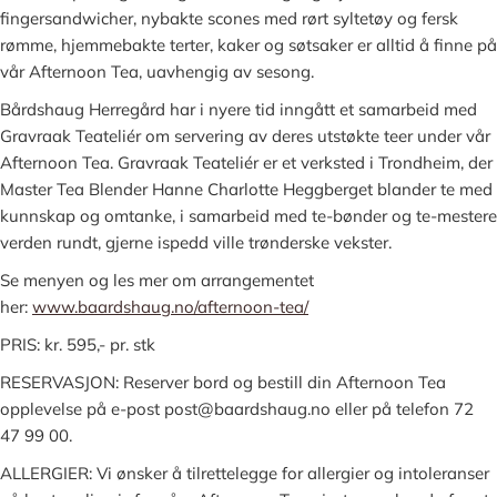
fingersandwicher, nybakte scones med rørt syltetøy og fersk
rømme, hjemmebakte terter, kaker og søtsaker er alltid å finne på
vår Afternoon Tea, uavhengig av sesong.
Bårdshaug Herregård har i nyere tid inngått et samarbeid med
Gravraak Teateliér om servering av deres utstøkte teer under vår
Afternoon Tea. Gravraak Teateliér er et verksted i Trondheim, der
Master Tea Blender Hanne Charlotte Heggberget blander te med
kunnskap og omtanke, i samarbeid med te-bønder og te-mestere
verden rundt, gjerne ispedd ville trønderske vekster.
Se menyen og les mer om arrangementet
her:
www.baardshaug.no/afternoon-tea/
PRIS: kr. 595,- pr. stk
RESERVASJON: Reserver bord og bestill din Afternoon Tea
opplevelse på e-post post@baardshaug.no eller på telefon 72
47 99 00.
ALLERGIER: Vi ønsker å tilrettelegge for allergier og intoleranser