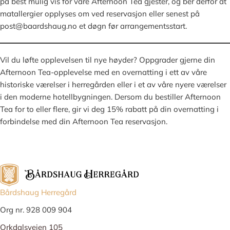
på best mulig vis for våre Afternoon Tea gjester, og ber derfor at
matallergier opplyses om ved reservasjon eller senest på
post@baardshaug.no et døgn før arrangementsstart.
Vil du løfte opplevelsen til nye høyder? Oppgrader gjerne din
Afternoon Tea-opplevelse med en overnatting i ett av våre
historiske værelser i herregården eller i et av våre nyere værelser
i den moderne hotellbygningen. Dersom du bestiller Afternoon
Tea for to eller flere, gir vi deg 15% rabatt på din overnatting i
forbindelse med din Afternoon Tea reservasjon.
Bårdshaug Herregård
Org nr. 928 009 904
Orkdalsveien 105