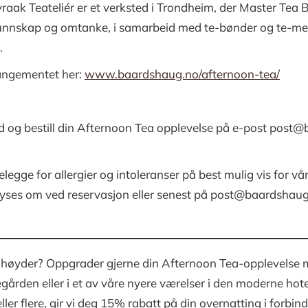
raak Teateliér er et verksted i Trondheim, der Master Tea
nnskap og omtanke, i samarbeid med te-bønder og te-mes
.
angementet her:
www.baardshaug.no/afternoon-tea/
g bestill din Afternoon Tea opplevelse på e-post post@b
legge for allergier og intoleranser på best mulig vis for v
plyses om ved reservasjon eller senest på post@baardshaug
ye høyder? Oppgrader gjerne din Afternoon Tea-opplevelse m
regården eller i et av våre nyere værelser i den moderne h
eller flere, gir vi deg 15% rabatt på din overnatting i forb