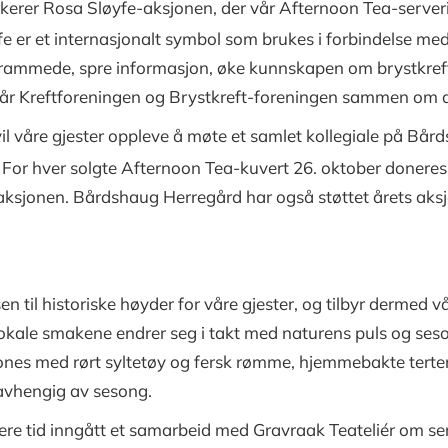
rer Rosa Sløyfe-aksjonen, der vår Afternoon Tea-serverin
fe er et internasjonalt symbol som brukes i forbindelse me
ftrammede, spre informasjon, øke kunnskapen om brystkreft,
står Kreftforeningen og Brystkreft-foreningen sammen om a
il våre gjester oppleve å møte et samlet kollegiale på Bå
. For hver solgte Afternoon Tea-kuvert 26. oktober doneres 
aksjonen. Bårdshaug Herregård har også støttet årets ak
en til historiske høyder for våre gjester, og tilbyr dermed 
 lokale smakene endrer seg i takt med naturens puls og ses
nes med rørt syltetøy og fersk rømme, hjemmebakte terter, 
avhengig av sesong.
re tid inngått et samarbeid med Gravraak Teateliér om ser