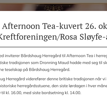
e Afternoon Tea-kuvert 26. o
 Kreftforeningen/Rosa Sløyfe
d inviterer Bårdshaug Herregård til Afternoon Tea i herreg
iske tradisjonen som Dronning Maud hadde med seg til slo
ne teselskap på Bårdshaug Herregård.
Herregård viderefører denne britiske tradisjonen når vi inv
istoriske herregårdsstuene, den siste lørdagen i hver måned
il kl. 16.00, med siste bordsetning kl. 14.00.