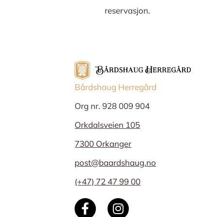
reservasjon.
Bårdshaug Herregård
Org nr. 928 009 904
Orkdalsveien 105
7300 Orkanger
post@baardshaug.no
(+47) 72 47 99 00