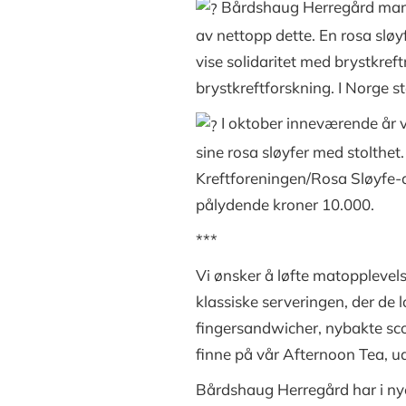
Bårdshaug Herregård marke
av nettopp dette. En rosa sløy
vise solidaritet med brystkre
brystkreftforskning. I Norge 
I oktober inneværende år v
sine rosa sløyfer med stolthet
Kreftforeningen/Rosa Sløyfe-
pålydende kroner 10.000.
***
Vi ønsker å løfte matopplevels
klassiske serveringen, der de
fingersandwicher, nybakte sco
finne på vår Afternoon Tea, u
Bårdshaug Herregård har i nye