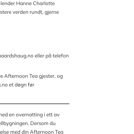
 Blender Hanne Charlotte
tere verden rundt, gjerne
aardshaug.no eller på telefon
åre Afternoon Tea gjester, og
.no et døgn før
ed en overnatting i ett av
otellbygningen. Dersom du
indelse med din Afternoon Tea