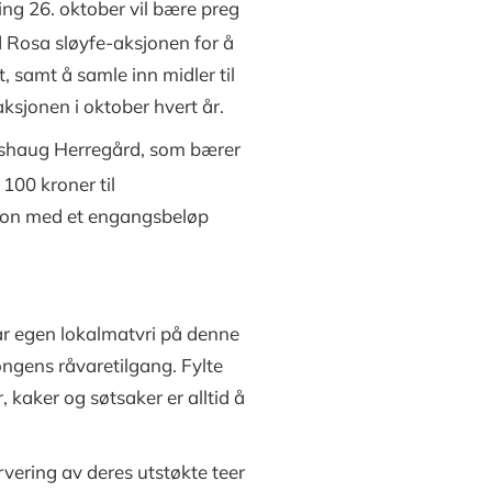
g 26. oktober vil bære preg
d Rosa sløyfe-aksjonen for å
 samt å samle inn midler til
ksjonen i oktober hvert år.
rdshaug Herregård, som bærer
100 kroner til
sjon med et engangsbeløp
vår egen lokalmatvri på denne
ongens råvaretilgang. Fylte
kaker og søtsaker er alltid å
vering av deres utstøkte teer