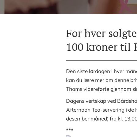
For hver solgt
100 kroner til
Den siste lørdagen i hver måne
kan du lære mer om denne brit
Thams videreførte gjennom si
Dagens vertskap ved Bårdshaug 
Afternoon Tea-servering i de h
desember måned) fra kl. 13.00 t
***