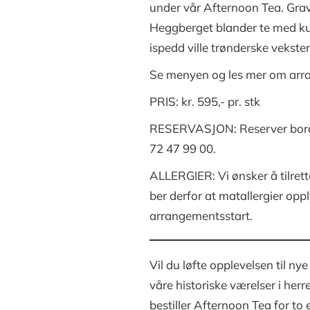
under vår Afternoon Tea. Grav
Heggberget blander te med ku
ispedd ville trønderske vekster
Se menyen og les mer om arr
PRIS: kr. 595,- pr. stk
RESERVASJON: Reserver bord o
72 47 99 00.
ALLERGIER: Vi ønsker å tilrette
ber derfor at matallergier op
arrangementsstart.
Vil du løfte opplevelsen til n
våre historiske værelser i her
bestiller Afternoon Tea for to 