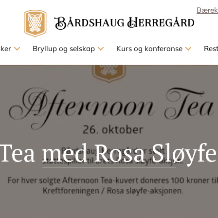
Bærek
kker
Bryllup og selskap
Kurs og konferanse
Res
Tea med Rosa Sløyf