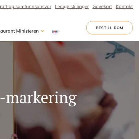
raft og samfunnsansvar
Ledige stillinger
Gavekort
Kontakt
BESTILL ROM
taurant Ministeren
e-markering